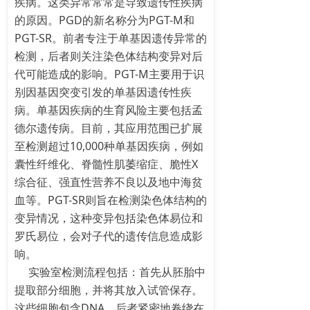
疾病。这类异常常常是导致遗传性疾病
的原因。PGD的新名称分为PGT-M和
PGT-SR。前者专注于单基因遗传异常的
检测，后者则关注染色体结构变异对后
代可能造成的影响。PGT-M主要用于识
别因基因突变引发的单基因遗传性疾
病。单基因疾病的生育风险主要包括孟
德尔遗传病。目前，其应用范围已扩展
至检测超过10,000种单基因疾病，例如
囊性纤维化、脊髓性肌萎缩症、脆性X
综合征、强直性营养不良以及地中海贫
血等。PGT-SR则旨在检测染色体结构的
变异情况，这种变异包括染色体易位和
罗氏易位，会对子代的遗传信息造成影
响。
实验室检测流程包括：首先从胚胎中
提取部分细胞，并将其放入试管保存。
这些细胞包含DNA，后者紧密地卷绕在