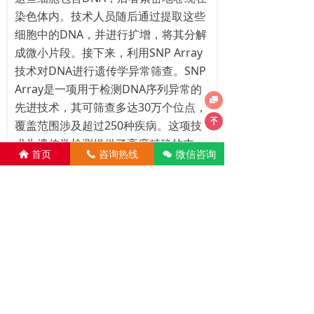
染色体内。技术人员随后通过提取这些
细胞中的DNA，并进行扩增，将其分解
成微小片段。接下来，利用SNP Array
技术对DNA进行遗传学异常筛查。SNP
Array是一项用于检测DNA序列异常的

先进技术，其可筛查多达30万个位点，
녠
覆盖范围涉及超过250种疾病。这项技
术为遗传学检测提供了高度精确的支
微信咨询
首页
咨询热线
너
낀
끅
持。
排行榜
Ranking list
亲身经历!香港6周验血测男女准不准?千万别错过的最全性别鉴定攻略！
胎儿性别7周早知道！
怀孕多久B超鉴定胎儿性别