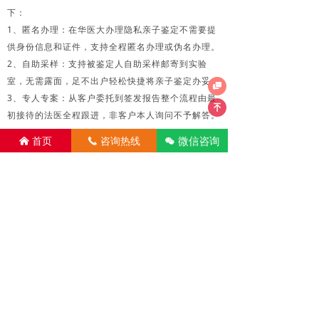
下：
1、匿名办理：在华医大办理隐私亲子鉴定不需要提
供身份信息和证件，支持全程匿名办理或伪名办理。
2、自助采样：支持被鉴定人自助采样邮寄到实验
室，无需露面，足不出户轻松快捷将亲子鉴定办妥。

3、专人专案：从客户委托到签发报告整个流程由最
녠
初接待的法医全程跟进，非客户本人询问不予解答。
4、邮寄报告：鉴定报告可根据客户需求自取或邮
微信咨询
首页
咨询热线
너
낀
끅
寄，快件外包装不会出现“DNA亲子鉴定”相关字眼。
5、售后查询：委托人后续如有案件疑问需咨询法
医，法医将核对来电号码、委托人昵称等信息后方可
解答案件相关疑问，绝不会将资料或结果透露给第三
者。
香港明康验血