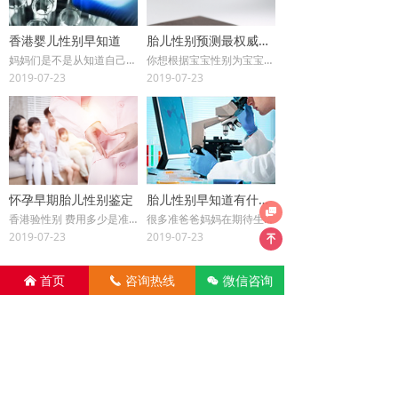
香港婴儿性别早知道
胎儿性别预测最权威的方法
妈妈们是不是从知道自己怀孕那刻起就对肚子里的宝宝充满好奇心呢，现在就让 香港贝安检测中心 来满足妈妈的好奇心吧，现在验宝宝性别男女准确率最高最安全的就属DNA母体验血就可以知道宝宝性别了。 人们从很早以前就希望生男生女能够由自己来掌控，但是往往……
你想根据宝宝性别为宝宝准备一个温馨梦幻的卧室吗？你是否想和国外的准父母一样，早早的根据宝宝的性别准备不同内容的胎教呢？那么 香港贝安检测中心 鉴定宝宝性别是您的最佳选择。 现在香港验性别有两种方法： 一是怀孕满8周抽血在香港鉴定胎儿性别； 二是……
2019-07-23
2019-07-23
怀孕早期胎儿性别鉴定
胎儿性别早知道有什么方法？

香港验性别 费用多少是准妈妈最为想尽快知道的事，一来可以尽早知道宝宝性别尽早考虑，二来也方便尽早安排预约医生检查！ 虽然重男轻女的时代已经过去了，但这种现象还是很普遍的。第一次做爸爸妈妈，也许您不会在意第一胎宝宝是男是女，只要孩子健健康康的……
很多准爸爸妈妈在期待生命的到来的同时，对胎儿的性別都是很好奇的。在孕期如何 对胎儿性别进行鉴定呢 ？ 民间 胎儿性别鉴定 的 传统方法 用传统的方法胎儿性別预测在中国流传广泛，但是经不起科学的验证。这些方法预测男女成功的机率大约是五成，这和闭着眼……
2019-07-23
2019-07-23
녠
微信咨询
首页
咨询热线
너
낀
끅
查看更多
香港明康验血