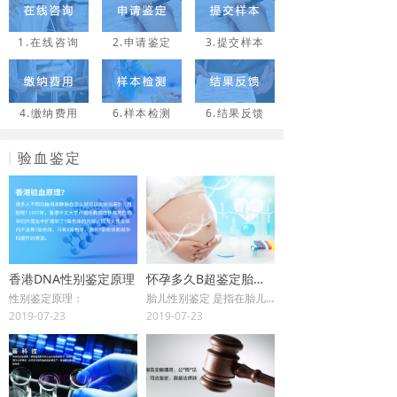
1.在线咨询
2.申请鉴定
3.提交样本
4.缴纳费用
6.样本检测
6.结果反馈
验血鉴定
香港DNA性别鉴定原理
怀孕多久B超鉴定胎儿性别
性别鉴定原理：
胎儿性别鉴定 是指在胎儿出生之前，就通过医学辅助手段知道其性别。由于考虑到社会男女比例的平衡的问题，目前是不能操作的。但是很多人会因为重男轻女或重女轻男等思想而私下找医生操作。目前性别鉴定分为B超鉴定和DNA母血鉴定两种。 B超胎儿性别鉴定方法……
孕妇的血液标本被抽出后，首先经过两次高速离心处理，将上层的清液移入新的无菌管内，冷冻保存备用。然后应用试剂将上清液中的DNA提取出来，将其染色，放在在紫外灯下观察。
2019-07-23
2019-07-23