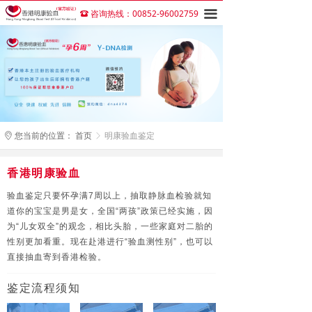
咨询热线：00852-96002759
끀
뀰
您当前的位置：
首页
明康验血鉴定
ꀷ
ꁕ
香港明康验血
验血鉴定只要怀孕满7周以上，抽取静脉血检验就知
道你的宝宝是男是女，全国“两孩”政策已经实施，因
为“儿女双全”的观念，相比头胎，一些家庭对二胎的
性别更加看重。现在赴港进行“验血测性别”，也可以
直接抽血寄到香港检验。
鉴定流程须知