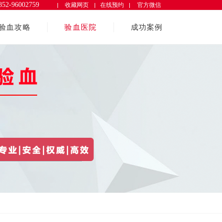
收藏网页
852-96002759
在线预约
官方微信
验血攻略
验血医院
成功案例