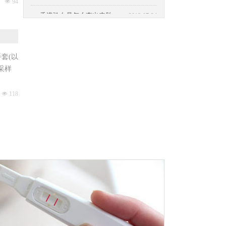
넶
94
香港验血是怎么查出来胎儿性别？
넷
2019-07-24
套(以
采样
넶
118