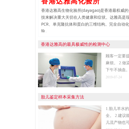
香港达雅高化验所
香港达雅高生物化验所(dayagao)是香港最权
技来解决重大关切在人类健康和症状。达雅高是现
PCR、单克隆抗体和蛋白的三维结构。完全自动
险。
香港达雅高的最具极威性的检测中心
顾客一定要
麻烦。 2.
下午不抽血。
2019-07-24
胎儿鉴定样本采集方法
1.胎儿羊
全。 2.建
儿流产物也可