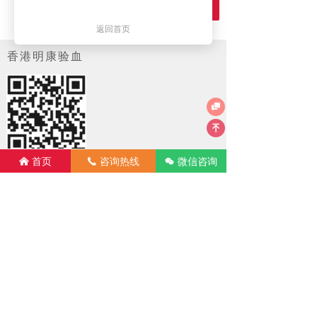
重新输入
提交内容
返回首页
香港明康验血

녠
微信咨询
首页
咨询热线
너
낀
끅
扫描微信，快速预约！
联系方式
00852-96002759
电话：
(黄先生)
끅
mk@minghk.com
邮箱：
낂
微信号：
ivf4969
너
24
服务时间：
小时在线服务，法定节假日休息！
뀥