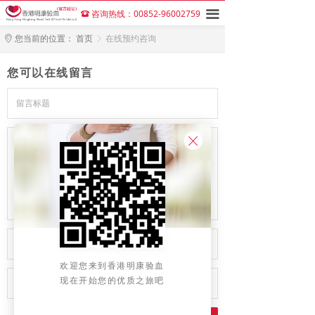
咨询热线：00852-96002759
끀
뀰
您当前的位置：
首页
在线预约咨询
ꀷ
ꁕ
您可以在线留言
ꁲ
欢迎您来到香港明康验血
现在开始您的优质之旅吧