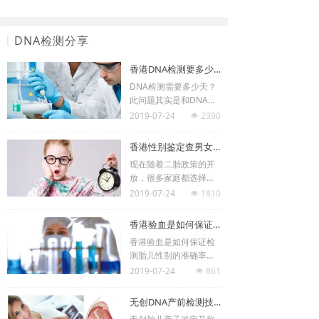
DNA检测分享
香港DNA检测要多少天？DNA检测可以检测一些什么项目？
DNA检测需要多少天？
此问题其实是和DNA检
测什么项目是直接相关
2019-07-24
2390
넶
的！DNA检测中文名为
基因检测。要了解DNA
香港性别鉴定查男女原理
检测需要多少天？首先
现在随着二胎政策的开
要知道自己的DNA检测
放，很多家庭都选择了
内容是什么！其次根据
生二胎，但是国内并不
2019-07-24
1810
DNA检测的下面介绍就
넶
可以做性别鉴定，于是
能知道需要多久出结果
很多宝妈选择了香港验
啦！ 一、DNA检测有什
香港验血是如何保证检测胎儿性别的准确率的呢？
血查男女，听说准确率
么用途？DNA检测原理
香港验血是如何保证检
更是高达99.6%，那么
是什……
测胎儿性别的准确率的
这么高的准确率它检测
呢？，随著二胎政策的
2019-07-24
861
的原理是什么呢？今天
넶
开放，越是越多的姐妹
香港验血乐贝验血官网
加入到二胎的生育大
就带大家一起来了解一
无创DNA产前检测技术是什么？
军，已经拥有一个的你
下。 香港性别鉴定