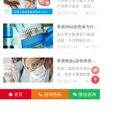
无创胎儿亲子鉴定又称
动心了么？二胎是不是
查……
产前亲子鉴定，是指利
想象的那么简单呢？二
用基因技术鉴定胎儿遗
2019-07-24
822
胎政策要二胎孕期前的
넶
传意义上的父亲。 当胎
准备，早知道辨别小窍
儿遗传意义上的父亲是
门，DNA鉴定亲子方
香港DNA染色体为什么如此受欢迎
谁不得而知时，在确保
法，您知道吗？怀男宝
如今男女检测是个敏感
母子健康安全的前提
最明……
话题，不过妈妈们在怀
下，通常通过从少量羊
孕的时候都想知道胎儿
2019-07-24
755
水样本中提取出胎儿DN
넶
的男女，那么哪一种男
A与父母DNA进行比对
女检测方法才是最科学
分析的鉴定，需要提供
香港验血y染色体原理及优势
准确的呢？最受欢迎DN
胎儿样本、母亲样本及
国家二胎政策开放以
A男女检测方式是母血检

疑似父亲样本。现在我
后，很多夫妻都想要儿
测也就是DNA检测的一
们选用了无创产前胎儿
女双全，有些夫妻第一
녠
2019-07-24
654
种。 香港文汇报发表的
넶
DNA亲子鉴定技术，只
台为男宝宝就像在第二
一消息中：据调查DNA
需采集孕妇外周血（怀
胎位女儿，有的夫妻第
母血检测男女作为非侵
微信咨询
首页
咨询热线
너
낀
끅
孕7周后），提取血液中
一胎为女儿在第二胎的
入性方法确定怀孕男……
查看更多
游离胎儿DNA与父母DN
时候就想要个男宝宝，
A进行比对分析，得出与
再者就是好奇心了，想
胎儿出生后检测结果完
香港明康验血
提前知道宝宝的性别，
全一致的准确鉴定结
但是国内虽然开放了二
果。 与传统亲子鉴定相
胎政策，但是并没有开
比，希吉亚生物无创亲
放性别鉴定，所以很
子鉴定技术只需抽取孕
多……